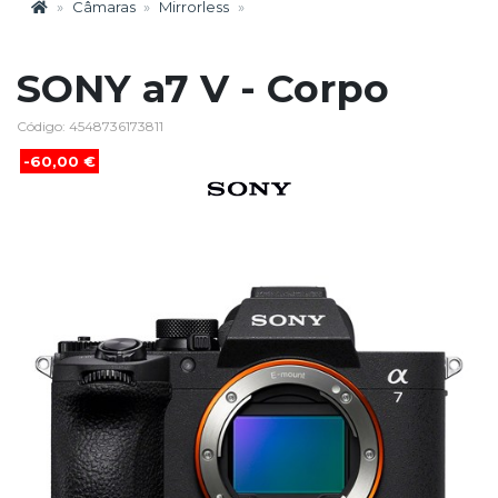
Câmaras
Mirrorless
SONY a7 V - Corpo
Código: 4548736173811
-60,00 €