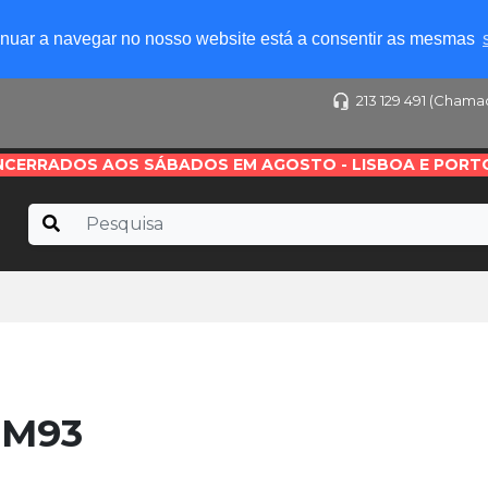
tinuar a navegar no nosso website está a consentir as mesmas
213 129 491 (Chama
NCERRADOS AOS SÁBADOS EM AGOSTO - LISBOA E PORT
MM93