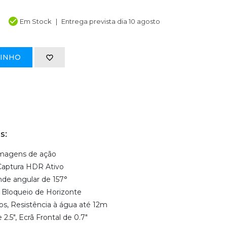
Em Stock
Entrega prevista dia 10 agosto
RINHO
s:
lmagens de ação
 Captura HDR Ativo
nde angular de 157°
, Bloqueio de Horizonte
os, Resistência à água até 12m
2.5", Ecrã Frontal de 0.7"