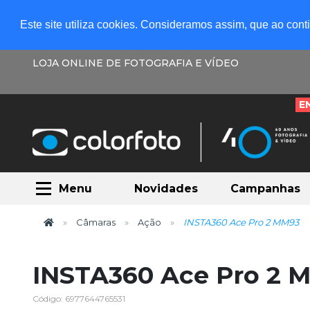
Este site utiliza cookies. Consideramos assim, que ao con
LOJA ONLINE DE FOTOGRAFIA E VÍDEO
E
Menu
Novidades
Campanhas
Câmaras
Ação
INSTA360 Ace Pro 2 MM93
INSTA360 Ace Pro 2 
Código: 6977644765531