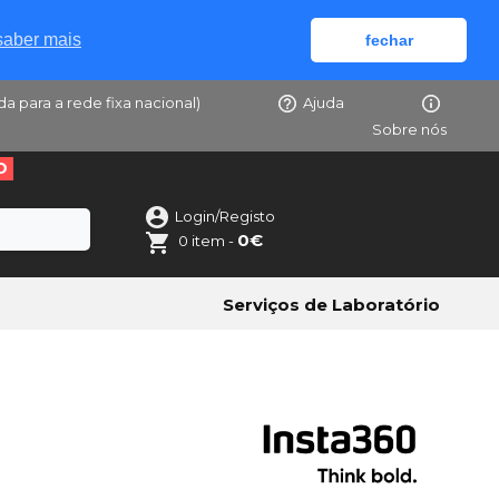
saber mais
fechar
da para a rede fixa nacional)
Ajuda
Sobre nós
O
Login/Registo
0€
0 item -
Serviços de Laboratório