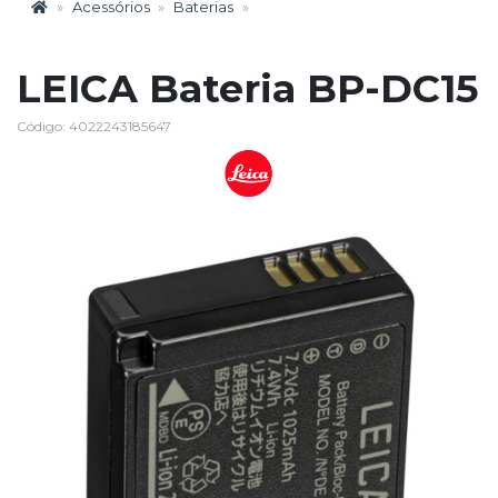
Acessórios
Baterias
LEICA Bateria BP-DC15
Código: 4022243185647