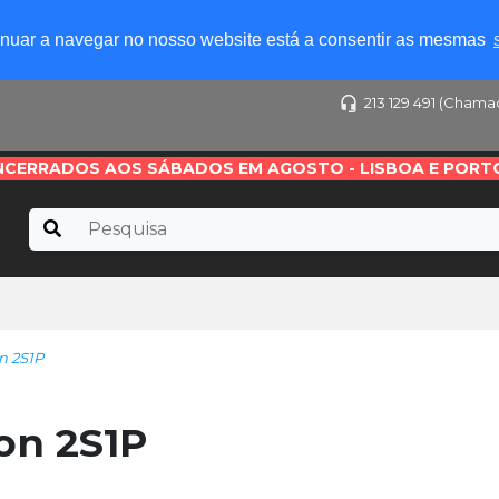
tinuar a navegar no nosso website está a consentir as mesmas
213 129 491 (Chama
NCERRADOS AOS SÁBADOS EM AGOSTO - LISBOA E PORT
n 2S1P
on 2S1P