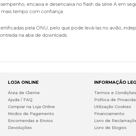
sempenho, encaixa e desencaixa no flash da série A em seg
r mais tempo com confiança.
ão certificadas pela ONU, pelo que pode levá-las no avião, i
ontrada na aba de downloads.
LOJA ONLINE
INFORMAÇÃO LE
Área de Cliente
Termos e Condiçõe
Ajuda / FAQ
Política de Privacid
Comprar na Loja Online
Utilização Cookies
Modos de Pagamento
Financiamento
Encomendas e Envios
Livro de Reclamaçõ
Devoluções
Livro de Elogios