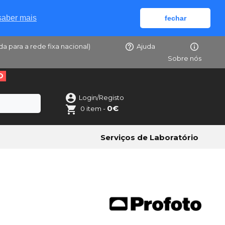
saber mais
fechar
da para a rede fixa nacional)
Ajuda
Sobre nós
O
Login/Registo
0€
0 item -
Serviços de Laboratório