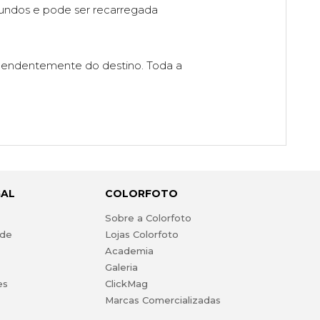
undos e pode ser recarregada
ndependentemente do destino. Toda a
GAL
COLORFOTO
s
Sobre a Colorfoto
ade
Lojas Colorfoto
Academia
Galeria
es
ClickMag
Marcas Comercializadas