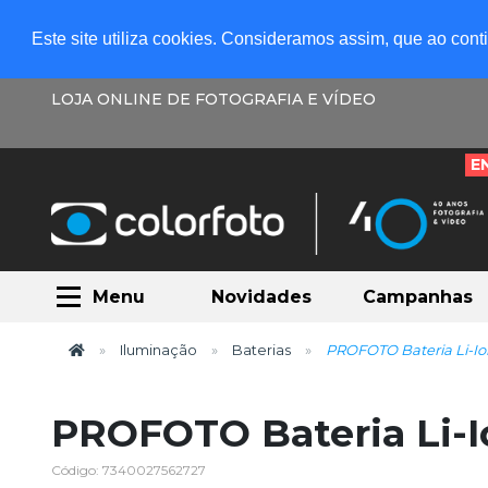
Este site utiliza cookies. Consideramos assim, que ao con
LOJA ONLINE DE FOTOGRAFIA E VÍDEO
E
Menu
Novidades
Campanhas
Iluminação
Baterias
PROFOTO Bateria Li-Io
PROFOTO Bateria Li-I
Código: 7340027562727