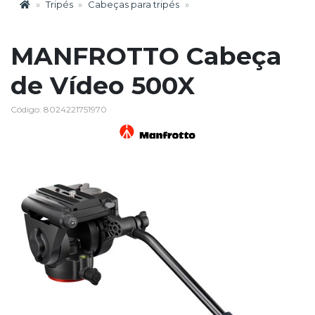
Tripés
Cabeças para tripés
MANFROTTO Cabeça
de Vídeo 500X
Código: 8024221751970