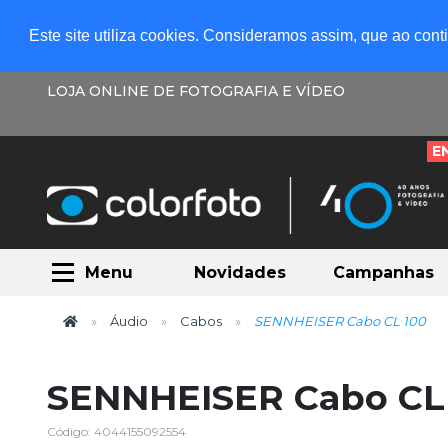
Este site utiliza cookies. Consideramos assim, que ao con
LOJA ONLINE DE FOTOGRAFIA E VÍDEO
E
Menu
Novidades
Campanhas
Áudio
Cabos
SENNHEISER Cabo CL 100
SENNHEISER Cabo CL
Código: 4044155092554