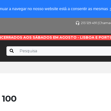
tinuar a navegar no nosso website está a consentir as mesmas
213 129 491 (Chama
NCERRADOS AOS SÁBADOS EM AGOSTO - LISBOA E PORT
 100