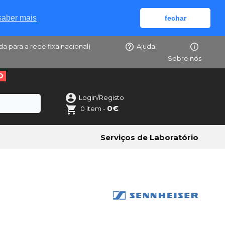
saber mais
fechar
da para a rede fixa nacional)
Ajuda
Sobre nós
O
Login/Registo
0€
0 item -
Serviços de Laboratório