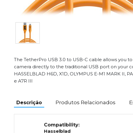
The TetherPro USB 3.0 to USB-C cable allows you t
camera directly to the traditional USB port on you
HASSELBLAD H6D, X1D, OLYMPUS E-M1 MARK II, PA
e A7R III
Produtos Relacionados
E
Descrição
Compatibility:
Hasselblad