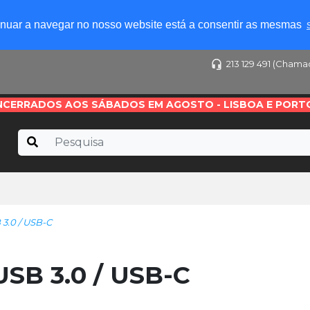
tinuar a navegar no nosso website está a consentir as mesmas
213 129 491 (Chama
NCERRADOS AOS SÁBADOS EM AGOSTO - LISBOA E PORT
.0 / USB-C
SB 3.0 / USB-C