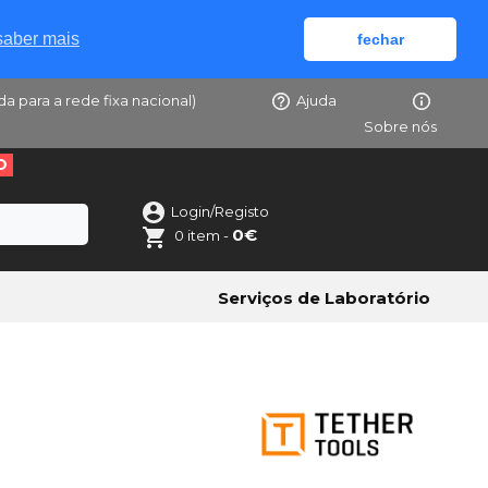
saber mais
fechar
da para a rede fixa nacional)
Ajuda
Sobre nós
O
Login/Registo
0€
0 item -
Serviços de Laboratório