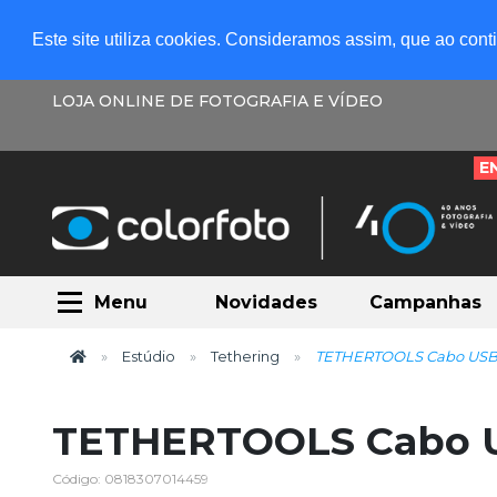
Este site utiliza cookies. Consideramos assim, que ao con
LOJA ONLINE DE FOTOGRAFIA E VÍDEO
E
Menu
Novidades
Campanhas
Estúdio
Tethering
TETHERTOOLS Cabo USB 3
TETHERTOOLS Cabo U
Código: 0818307014459