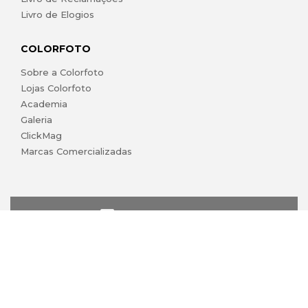
Livro de Elogios
COLORFOTO
Sobre a Colorfoto
Lojas Colorfoto
Academia
Galeria
ClickMag
Marcas Comercializadas
lojaonline@colorfoto.pt
© 2026 COLORFOTO marca comercial da Barreiros da Silva,
Lda. Todos os direitos reservados