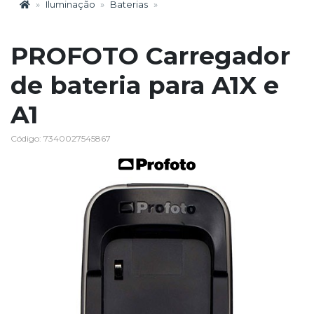
Iluminação
Baterias
PROFOTO Carregador
de bateria para A1X e
A1
Código: 7340027545867