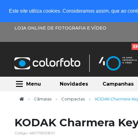
Este site utiliza cookies. Consideramos assim, que ao con
LOJA ONLINE DE FOTOGRAFIA E VÍDEO
E
Menu
Novidades
Campanhas
Câmaras
Compactas
KODAK Charmera Key
KODAK Charmera Key
Código: 4897116931801