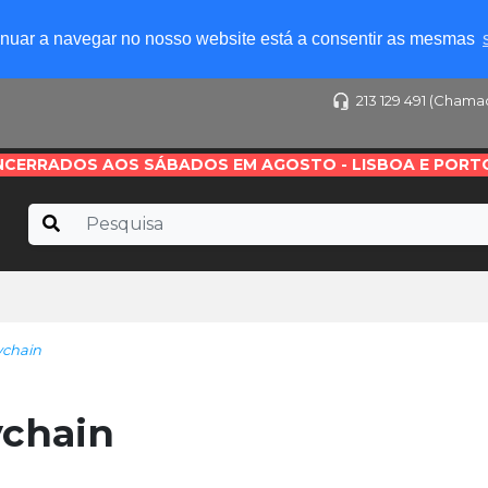
tinuar a navegar no nosso website está a consentir as mesmas
213 129 491 (Chama
NCERRADOS AOS SÁBADOS EM AGOSTO - LISBOA E PORT
chain
chain