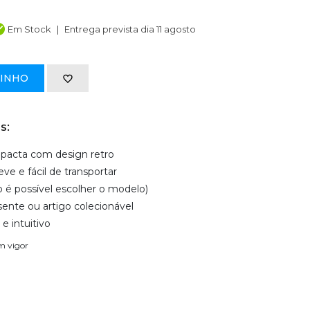
Em Stock
Entrega prevista dia 11 agosto
RINHO
s:
mpacta com design retro
ve e fácil de transportar
 é possível escolher o modelo)
ente ou artigo colecionável
 intuitivo
em vigor