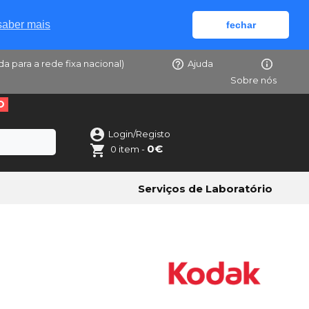
saber mais
fechar
da para a rede fixa nacional)
Ajuda
Sobre nós
O
Login/Registo
0€
0 item -
Serviços de Laboratório