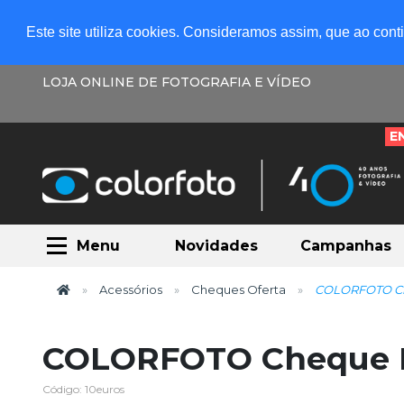
Este site utiliza cookies. Consideramos assim, que ao con
LOJA ONLINE DE FOTOGRAFIA E VÍDEO
E
Menu
Novidades
Campanhas
Acessórios
Cheques Oferta
COLORFOTO Ch
COLORFOTO Cheque B
Código: 10euros