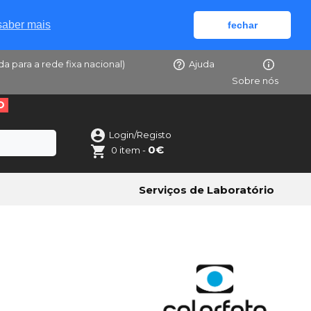
saber mais
fechar
da para a rede fixa nacional)
Ajuda
Sobre nós
O
Login/Registo
0€
0 item -
Serviços de Laboratório