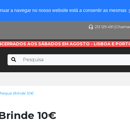
tinuar a navegar no nosso website está a consentir as mesmas
213 129 491 (Chama
NCERRADOS AOS SÁBADOS EM AGOSTO - LISBOA E PORT
eque Brinde 10€
rinde 10€