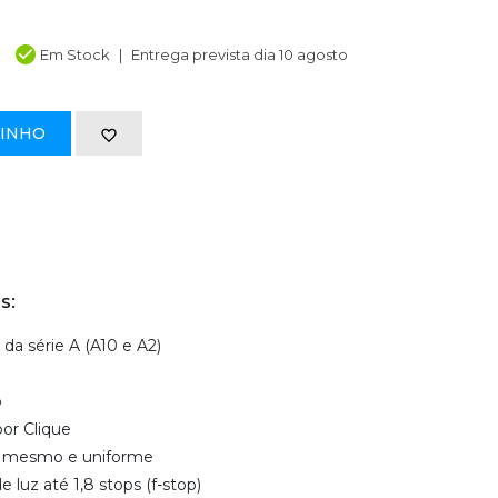
Em Stock
Entrega prevista dia 10 agosto
RINHO
s:
da série A (A10 e A2)
o
r Clique
e mesmo e uniforme
luz até 1,8 stops (f-stop)