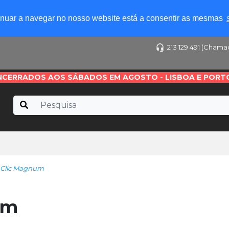
tinuar a navegar no nosso website está a consentir as mesmas
213 129 491 (Chama
NCERRADOS AOS SÁBADOS EM AGOSTO - LISBOA E PORT
Clic Magnum
um