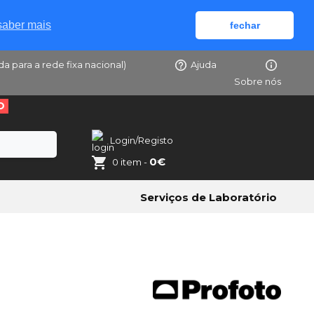
saber mais
fechar
da para a rede fixa nacional)
Ajuda
Sobre nós
O
Login/Registo
0€
0 item -
Serviços de Laboratório