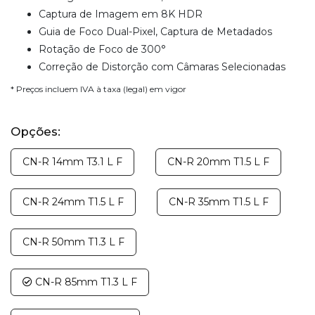
Captura de Imagem em 8K HDR
Guia de Foco Dual-Pixel, Captura de Metadados
Rotação de Foco de 300°
Correção de Distorção com Câmaras Selecionadas
* Preços incluem IVA à taxa (legal) em vigor
Opções:
CN-R 14mm T3.1 L F
CN-R 20mm T1.5 L F
CN-R 24mm T1.5 L F
CN-R 35mm T1.5 L F
CN-R 50mm T1.3 L F
CN-R 85mm T1.3 L F