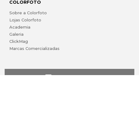
COLORFOTO
Sobre a Colorfoto
Lojas Colorfoto
Academia
Galeria
ClickMag
Marcas Comercializadas
lojaonline@colorfoto.pt
© 2026 COLORFOTO de Barreiros da Silva, Lda. Todos os
direitos reservados