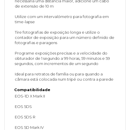
necessária uma distância maior, adicione um cabo
de extensão de 10 m
Utilize com um intervalómetro para fotografia em
time-lapse
Tire fotografias de exposição longa e utilize o
contador de exposição para um número definido de
fotografias e paragens
Programe exposições precisas e a velocidade do
obturador de 1 segundo a 99 horas, 59 minutos e 59
segundos, com incrementos de um segundo
Ideal para retratos de família ou para quando a
câmara está colocada num tripé ou contra a parede
Compatibilidade
EOS-1D X Mark II
EOS 5DS
EOS 5DS R
EOS 5D Mark IV