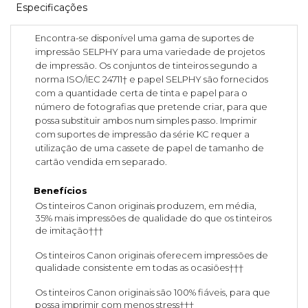
Especificações
Encontra-se disponível uma gama de suportes de
impressão SELPHY para uma variedade de projetos
de impressão. Os conjuntos de tinteiros segundo a
norma ISO/IEC 24711† e papel SELPHY são fornecidos
com a quantidade certa de tinta e papel para o
número de fotografias que pretende criar, para que
possa substituir ambos num simples passo. Imprimir
com suportes de impressão da série KC requer a
utilização de uma cassete de papel de tamanho de
cartão vendida em separado.
Benefícios
Os tinteiros Canon originais produzem, em média,
35% mais impressões de qualidade do que os tinteiros
de imitação†††
Os tinteiros Canon originais oferecem impressões de
qualidade consistente em todas as ocasiões†††
Os tinteiros Canon originais são 100% fiáveis, para que
possa imprimir com menos stress†††