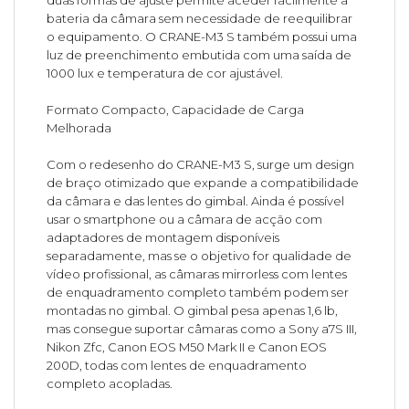
duas formas de ajuste permite aceder facilmente à
bateria da câmara sem necessidade de reequilibrar
o equipamento. O CRANE-M3 S também possui uma
luz de preenchimento embutida com uma saída de
1000 lux e temperatura de cor ajustável.
Formato Compacto, Capacidade de Carga
Melhorada
Com o redesenho do CRANE-M3 S, surge um design
de braço otimizado que expande a compatibilidade
da câmara e das lentes do gimbal. Ainda é possível
usar o smartphone ou a câmara de acção com
adaptadores de montagem disponíveis
separadamente, mas se o objetivo for qualidade de
vídeo profissional, as câmaras mirrorless com lentes
de enquadramento completo também podem ser
montadas no gimbal. O gimbal pesa apenas 1,6 lb,
mas consegue suportar câmaras como a Sony a7S III,
Nikon Zfc, Canon EOS M50 Mark II e Canon EOS
200D, todas com lentes de enquadramento
completo acopladas.