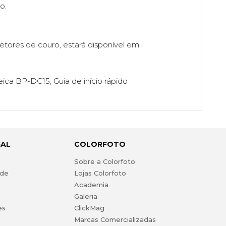
o.
etores de couro, estará disponível em
eica BP-DC15, Guia de início rápido
GAL
COLORFOTO
s
Sobre a Colorfoto
ade
Lojas Colorfoto
Academia
Galeria
es
ClickMag
Marcas Comercializadas