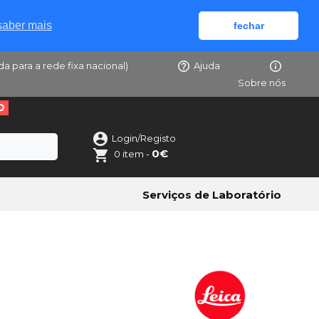
saber mais
fechar
da para a rede fixa nacional)
Ajuda
Sobre nós
O
Login/Registo
0€
0 item -
Serviços de Laboratório