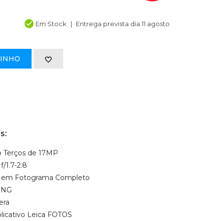
Em Stock
Entrega prevista dia 11 agosto
RINHO
s:
 Terços de 17MP
/1.7-2.8
m em Fotograma Completo
DNG
era
licativo Leica FOTOS