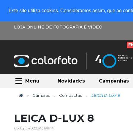
Este site utiliza cookies. Consideramos assim, que ao con
LOJA ONLINE DE FOTOGRAFIA E VÍDEO
E
Menu
Novidades
Campanhas
Câmaras
Compactas
LEICA D-LUX 8
LEICA D-LUX 8
Código: 4022243191914