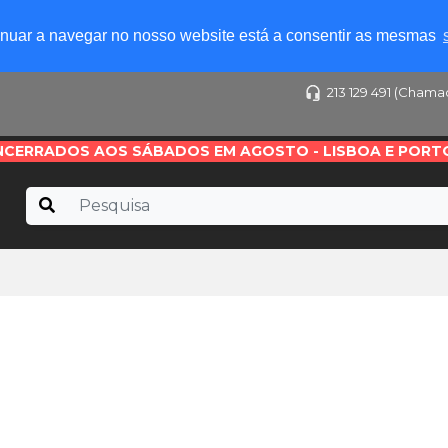
tinuar a navegar no nosso website está a consentir as mesmas
213 129 491 (Chama
NCERRADOS AOS SÁBADOS EM AGOSTO - LISBOA E PORT