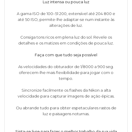
Luz intensa ou pouca luz
A gama ISO de 100–51 200, extensível até 204 800 e
até 50 ISO, permite-lhe adaptar-se num instante às
alterações de luz.
Consiga tons ricos em plena luz do sol. Revele os
detalhes e os matizes em condições de pouca luz.
Faça com que tudo seja possível
As velocidades do obturador de 1/8000 a 900 seg.
oferecem-lhe mais flexibilidade para jogar com o
tempo.
Sincronize facilmente os flashes da Nikon a alta
velocidade para capturar imagens de ação épicas.
Ou abrande tudo para obter espetaculares rastos de
luz e paisagens noturnas.
Sinta-se livre para fazer o melhor trabalho da sua vida