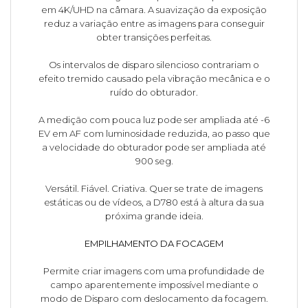
em 4K/UHD na câmara. A suavização da exposição
reduz a variação entre as imagens para conseguir
obter transições perfeitas.
Os intervalos de disparo silencioso contrariam o
efeito tremido causado pela vibração mecânica e o
ruído do obturador.
A medição com pouca luz pode ser ampliada até -6
EV em AF com luminosidade reduzida, ao passo que
a velocidade do obturador pode ser ampliada até
900 seg.
Versátil. Fiável. Criativa. Quer se trate de imagens
estáticas ou de vídeos, a D780 está à altura da sua
próxima grande ideia.
EMPILHAMENTO DA FOCAGEM
Permite criar imagens com uma profundidade de
campo aparentemente impossível mediante o
modo de Disparo com deslocamento da focagem.