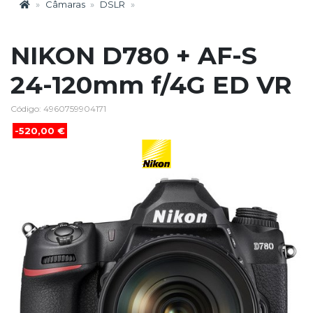
Câmaras
DSLR
NIKON D780 + AF-S
24-120mm f/4G ED VR
Código: 4960759904171
-520,00 €