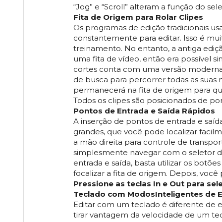
“Jog” e “Scroll” alteram a função do se
Fita de Origem para Rolar Clipes
Os programas de edição tradicionais usam
constantemente para editar. Isso é muit
treinamento. No entanto, a antiga ediç
uma fita de vídeo, então era possível 
cortes conta com uma versão moderna da
de busca para percorrer todas as suas mí
permanecerá na fita de origem para qu
Todos os clipes são posicionados de pon
Pontos de Entrada e Saída Rápidos
A inserção de pontos de entrada e saída
grandes, que você pode localizar facilm
a mão direita para controle de transpor
simplesmente navegar com o seletor de 
entrada e saída, basta utilizar os bot
focalizar a fita de origem. Depois, voc
Pressione as teclas In e Out para sel
Teclado com ModosInteligentes de 
Editar com um teclado é diferente de 
tirar vantagem da velocidade de um tec