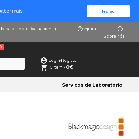
saber mais
fechar
da para a rede fixa nacional)
Ajuda
Sobre nós
O
Login/Registo
0€
0 item -
Serviços de Laboratório