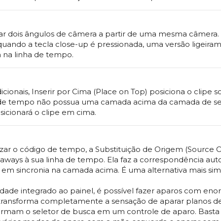
iar dois ângulos de câmera a partir de uma mesma câmera.
quando a tecla close-up é pressionada, uma versão ligei
 na linha de tempo.
icionais, Inserir por Cima (Place on Top) posiciona o clip
ha de tempo não possua uma camada acima da camada de se
sicionará o clipe em cima.
nizar o código de tempo, a Substituição de Origem (Source
aways à sua linha de tempo. Ela faz a correspondência au
e em sincronia na camada acima. É uma alternativa mais sim
o
lidade integrado ao painel, é possível fazer aparos com en
e transforma completamente a sensação de aparar planos 
ormam o seletor de busca em um controle de aparo. Basta s