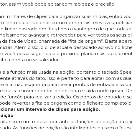
letor, assim você pode editar com rapidez e precisão.
 milhares de clipes para organizar suas mídias, então você 
o lento para trabalhos como comerciais televisivos, noticiá
ão linear baseada em fitas tinha a vantagem de que todas a
simplesmente avançar e retroceder para ver todos os seus 
 fita de vídeo, chamada de “fita de origem”. Basta aperta
dias. Além disso, o clipe atual é destacado ao vivo no fichei
e você possa seguir para o próximo plano mais rapidament
ta a ponta no visualizador.
 é a função mais usada na edição, portanto o teclado Speed 
ente através do tato. Isso é perfeito para editar com as du
te e a mão esquerda para inserir pontos de entrada e saída
busca e inserir pontos de entrada e saída onde quiser. De
ões de função para realizar a edição. Os pontos de entrada 
ê pode reverter a fita de origem como o ficheiro completo pr
ecionar um intervalo de clipes para edição.
Edição
editar com um mouse, portanto as funções de edição da pág
lado. As funções de edição são inteligentes e usam o “curso