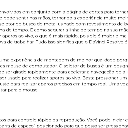
nvolvidos em conjunto com a página de cortes para tornar 
que pode sentir nas mãos, tornando a experiência muito m
o seletor de busca de metal usinado com revestimento de 
nha de tempo. É como segurar a linha de tempo na sua mã
 aparos ao vivo, o que é mais rápido, pois ele é maior e mai
 de trabalhar. Tudo isso significa que o DaVinci Resolve é
 uma experiência de montagem de melhor qualidade porqu
les mouse de computador. O seletor de busca é um design 
e ser girado rapidamente para acelerar a navegação pela l
ser usado para realizar aparos ao vivo. Basta pressionar um
uste para realizar aparos precisos em tempo real. Uma v
ltar para o mouse.
eitos para controle rápido da reprodução. Você pode iniciar
arra de espaço” posicionado para que possa ser pressionad