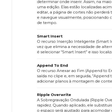
determinar onde inserir. Assim, na maio
uma edição. Elas estão localizadas acima
editar, a página de cortes não perder
e navegue visualmente, posicionando cl
de tempo.
Smart Insert
O recurso Inserção Inteligente (Smart I
vez que elimina a necessidade de alter
é selecionar “Smart Insert” e isso local
Append To End
O recurso Anexar ao Fim (Append to En
saída no clipe e, em seguida, “Append 
adicionar planos à montagem de conte
Ripple Overwrite
A Sobregravação Ondulada (Ripple Ove
rapidez. Quando aplicado, ele substitui
o espaço será ajustado para acomodar o