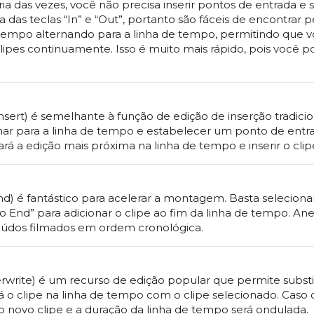
ria das vezes, você não precisa inserir pontos de entrada e 
 das teclas “In” e “Out”, portanto são fáceis de encontrar 
á tempo alternando para a linha de tempo, permitindo que 
ipes continuamente. Isso é muito mais rápido, pois você po
nsert) é semelhante à função de edição de inserção tradicio
nar para a linha de tempo e estabelecer um ponto de entra
izará a edição mais próxima na linha de tempo e inserir o clip
d) é fantástico para acelerar a montagem. Basta selecio
to End” para adicionar o clipe ao fim da linha de tempo. A
údos filmados em ordem cronológica.
rwrite) é um recurso de edição popular que permite subs
rá o clipe na linha de tempo com o clipe selecionado. Caso
 novo clipe e a duração da linha de tempo será ondulada.