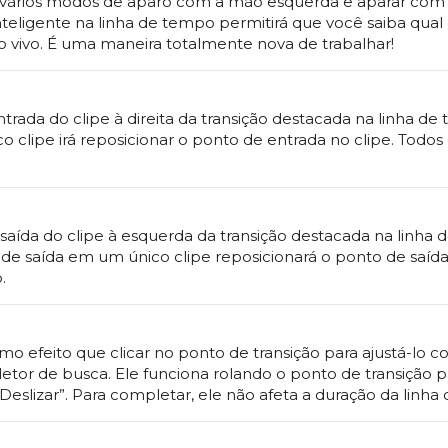
ar vários modos de aparo com a mão esquerda e aparar com 
teligente na linha de tempo permitirá que você saiba qual
o vivo. É uma maneira totalmente nova de trabalhar!
trada do clipe à direita da transição destacada na linha de
 clipe irá reposicionar o ponto de entrada no clipe. Todos 
 saída do clipe à esquerda da transição destacada na linha 
o de saída em um único clipe reposicionará o ponto de saída 
.
o efeito que clicar no ponto de transição para ajustá-lo 
letor de busca. Ele funciona rolando o ponto de transição pa
“Deslizar”. Para completar, ele não afeta a duração da linha