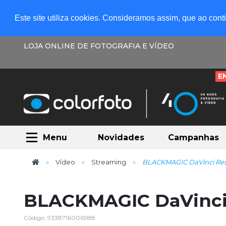
Este site utiliza cookies. Consideramos assim, que ao con
LOJA ONLINE DE FOTOGRAFIA E VÍDEO
E
Menu
Novidades
Campanhas
Vídeo
Streaming
BLACKMAGIC DaVinci Reso
BLACKMAGIC DaVinci 
Código: 9338716006988