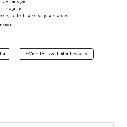
o de transição.
ca integrado.
nserção direta do código de tempo.
em vigor
tor
DaVinci Resolve Editor Keyboard