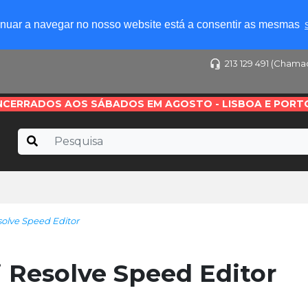
tinuar a navegar no nosso website está a consentir as mesmas
213 129 491 (Chama
NCERRADOS AOS SÁBADOS EM AGOSTO - LISBOA E PORT
lve Speed Editor
Resolve Speed Editor