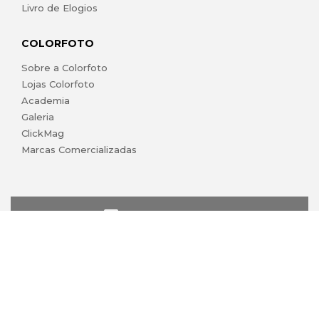
Livro de Elogios
COLORFOTO
Sobre a Colorfoto
Lojas Colorfoto
Academia
Galeria
ClickMag
Marcas Comercializadas
lojaonline@colorfoto.pt
© 2026 COLORFOTO marca comercial da Barreiros da Silva,
Lda. Todos os direitos reservados