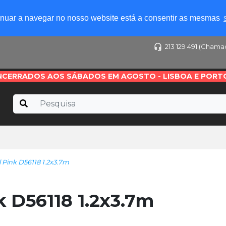
tinuar a navegar no nosso website está a consentir as mesmas
213 129 491 (Chama
NCERRADOS AOS SÁBADOS EM AGOSTO - LISBOA E PORT
al Pink D56118 1.2x3.7m
nk D56118 1.2x3.7m