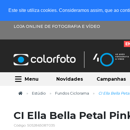
Este site utiliza cookies. Consideramos assim, que ao con
LOJA ONLINE DE FOTOGRAFIA E VÍDEO
E
Menu
Novidades
Campanhas
Estúdio
Fundos Ciclorama
CI Ella Bella Pet
CI Ella Bella Petal Pi
Código: 5052865087035