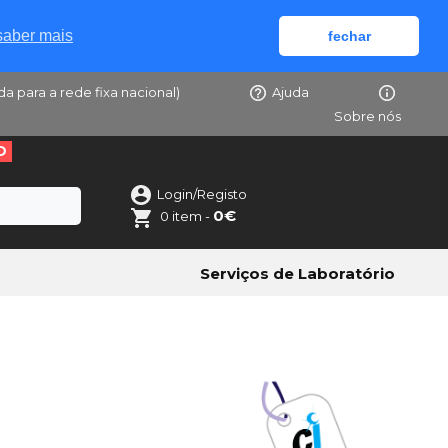
saber mais
fechar
da para a rede fixa nacional)
Ajuda
Sobre nós
O
Login/Registo
0€
0 item -
Serviços de Laboratório