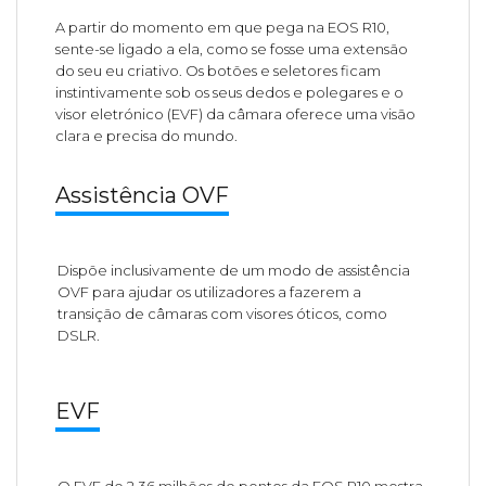
A partir do momento em que pega na EOS R10,
sente-se ligado a ela, como se fosse uma extensão
do seu eu criativo. Os botões e seletores ficam
instintivamente sob os seus dedos e polegares e o
visor eletrónico (EVF) da câmara oferece uma visão
clara e precisa do mundo.
Assistência OVF
Dispõe inclusivamente de um modo de assistência
OVF para ajudar os utilizadores a fazerem a
transição de câmaras com visores óticos, como
DSLR.
EVF
O EVF de 2,36 milhões de pontos da EOS R10 mostra