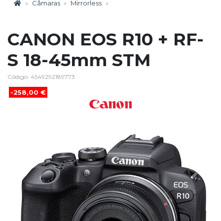
Câmaras
Mirrorless
CANON EOS R10 + RF-
S 18-45mm STM
Código: 4549292189773
-258,00 €