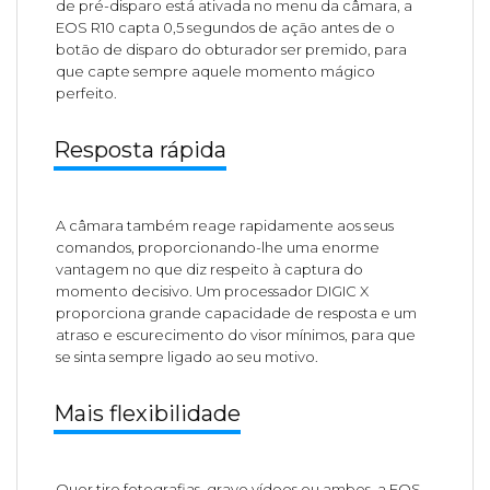
de pré-disparo está ativada no menu da câmara, a
EOS R10 capta 0,5 segundos de ação antes de o
botão de disparo do obturador ser premido, para
que capte sempre aquele momento mágico
perfeito.
Resposta rápida
A câmara também reage rapidamente aos seus
comandos, proporcionando-lhe uma enorme
vantagem no que diz respeito à captura do
momento decisivo. Um processador DIGIC X
proporciona grande capacidade de resposta e um
atraso e escurecimento do visor mínimos, para que
se sinta sempre ligado ao seu motivo.
Mais flexibilidade
Quer tire fotografias, grave vídeos ou ambos, a EOS