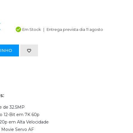
€
Em Stock
Entrega prevista dia 11 agosto
RINHO
s:
e de 32.5MP
o 12-Bit em 7K 60p
20p em Alta Velocidade
& Movie Servo AF