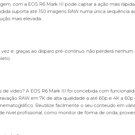
gem, com a EOS R6 Mark III pode captar a ação mais rápida 
dida suporta até 150 imagens RAW numa única sequência ao u
ução mais elevada.
z e, graças ao disparo pré-contínuo, não perderá nenhum. 
leto.
es de vídeo? A EOS R6 Mark III foi concebida com funcionali
m gravação RAW em 7K de alta qualidade a até 60p e 4K a
cinematográfico. Reutilize facilmente o seu conteúdo em vá
de nível profissional, como monitor de forma de onda, proxi