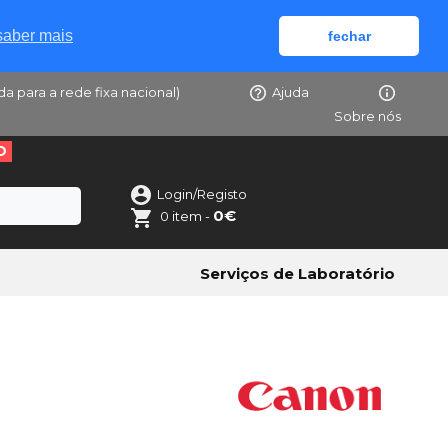
saber mais
fechar
da para a rede fixa nacional)
Ajuda
Sobre nós
O
Login/Registo
0€
0 item -
Serviços de Laboratório