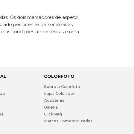
adas. Os dois marcadores de aspeto
lado permite-lhe personalizar as
ente às condições atmosféricas e uma
GAL
COLORFOTO
s
Sobre a Colorfoto
ade
Lojas Colorfoto
Academia
Galeria
es
ClickMag
Marcas Comercializadas