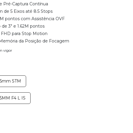
e Pré-Captura Contínua
 de 5 Eixos até 8.5 Stops
9M pontos com Assistência OVF
o de 3" e 1.62M pontos
o FHD para Stop Motion
e Memória da Posição de Focagem
em vigor
105mm STM
05MM F4 L IS