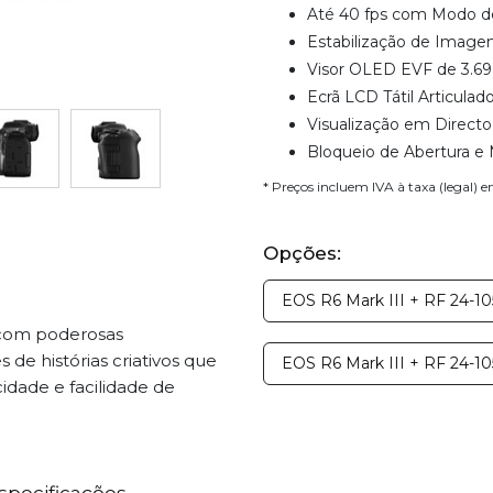
Até 40 fps com Modo d
Estabilização de Imagem
Visor OLED EVF de 3.6
Ecrã LCD Tátil Articulad
Visualização em Direct
Bloqueio de Abertura 
* Preços incluem IVA à taxa (legal) 
Opções:
EOS R6 Mark III + RF 24-
l com poderosas
de histórias criativos que
EOS R6 Mark III + RF 24-1
cidade e facilidade de
specificações