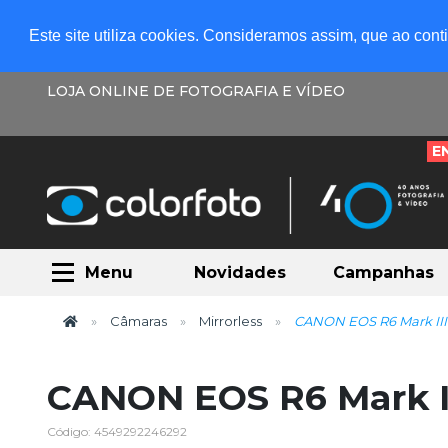
Este site utiliza cookies. Consideramos assim, que ao con
LOJA ONLINE DE FOTOGRAFIA E VÍDEO
E
Menu
Novidades
Campanhas
Câmaras
Mirrorless
CANON EOS R6 Mark III 
CANON EOS R6 Mark II
Código: 4549292246292