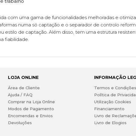
de trabalho
ápida com uma gama de funcionalidades melhoradas e otimiz
taformas numa só captação e o separador de controlo reformu
eu estilo de captação. Além disso, tem uma estrutura resist
a fiabilidade.
LOJA ONLINE
INFORMAÇÃO LE
Área de Cliente
Termos e Condiçõe
Ajuda / FAQ
Política de Privacid
Comprar na Loja Online
Utilização Cookies
Modos de Pagamento
Financiamento
Encomendas e Envios
Livro de Reclamaçõ
Devoluções
Livro de Elogios