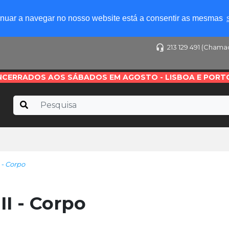
tinuar a navegar no nosso website está a consentir as mesmas
213 129 491 (Chama
NCERRADOS AOS SÁBADOS EM AGOSTO - LISBOA E PORT
- Corpo
I - Corpo