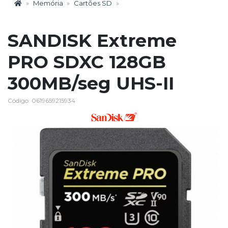
Memória
Cartões SD
SANDISK Extreme
PRO SDXC 128GB
300MB/seg UHS-II
Código: 0619659215934