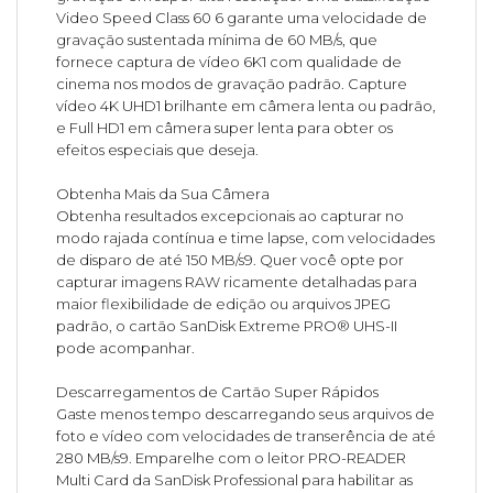
Video Speed Class 60 6 garante uma velocidade de
gravação sustentada mínima de 60 MB/s, que
fornece captura de vídeo 6K1 com qualidade de
cinema nos modos de gravação padrão. Capture
vídeo 4K UHD1 brilhante em câmera lenta ou padrão,
e Full HD1 em câmera super lenta para obter os
efeitos especiais que deseja.
Obtenha Mais da Sua Câmera
Obtenha resultados excepcionais ao capturar no
modo rajada contínua e time lapse, com velocidades
de disparo de até 150 MB/s9. Quer você opte por
capturar imagens RAW ricamente detalhadas para
maior flexibilidade de edição ou arquivos JPEG
padrão, o cartão SanDisk Extreme PRO® UHS-II
pode acompanhar.
Descarregamentos de Cartão Super Rápidos
Gaste menos tempo descarregando seus arquivos de
foto e vídeo com velocidades de transerência de até
280 MB/s9. Emparelhe com o leitor PRO-READER
Multi Card da SanDisk Professional para habilitar as