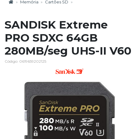
Memória
Cartões SD
SANDISK Extreme
PRO SDXC 64GB
280MB/seg UHS-II V60
Código: 0619659202125