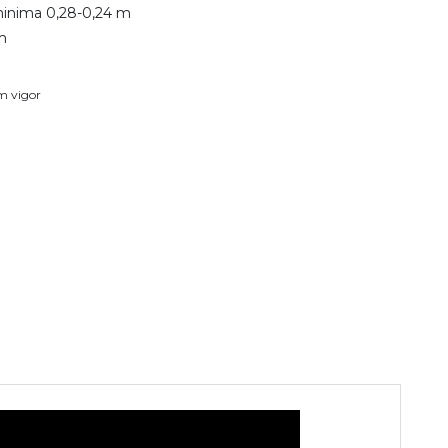
minima 0,28-0,24 m
m
em vigor