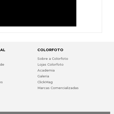
GAL
COLORFOTO
s
Sobre a Colorfoto
ade
Lojas Colorfoto
Academia
Galeria
es
ClickMag
Marcas Comercializadas