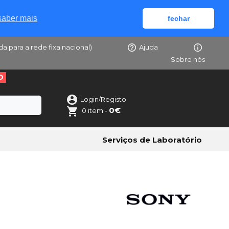
saber mais
fechar
da para a rede fixa nacional)
Ajuda
Sobre nós
O
Login/Registo
0€
0 item -
Serviços de Laboratório