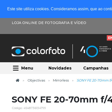
Este site utiliza cookies. Consideramos assim, que ao con
LOJA ONLINE DE FOTOGRAFIA E VÍDEO
E
Menu
Novidades
Campanhas
Objectivas
Mirrorless
SONY FE 20-70mm f/
SONY FE 20-70mm f/4
Código: 4548736134799