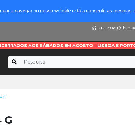
tinuar a navegar no nosso website está a consentir as mesmas
213 129 491 (Chama
NCERRADOS AOS SÁBADOS EM AGOSTO - LISBOA E PORT
4 G
 G