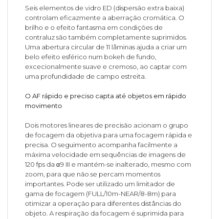
Seis elementos de vidro ED (dispersão extra baixa)
controlam eficazmente a aberração cromática. O
brilho e o efeito fantasma em condições de
contraluz são também completamente suprimidos.
Uma abertura circular de 11 lâminas ajuda a criar um
belo efeito esférico num bokeh de fundo,
excecionalmente suave e cremoso, ao captar com
uma profundidade de campo estreita.
O AF rápido e preciso capta até objetos em rápido
movimento
Dois motores lineares de precisão acionam o grupo
de focagem da objetiva para uma focagem rápida e
precisa. O seguimento acompanha facilmente a
máxima velocidade em sequências de imagens de
120 fps da α9 III e mantém-se inalterado, mesmo com
zoom, para que não se percam momentos
importantes. Pode ser utilizado um limitador de
gama de focagem (FULL/10m-NEAR/8-8m) para
otimizar a operação para diferentes distâncias do
objeto. A respiração da focagem é suprimida para