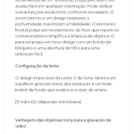
incrementos de 90° à volta do corpo permitem um
acesso fácil em qualquer orientação. Pode atribuir
outras funções aos botões, conforme necessário. O
zoom interno e um design resistente a
pó/humidade maximizam a fiabilidade. O elemento
frontal possui um revestimento de flúor que repele os
contaminantes e simplifica a limpeza da objetiva. O
para-sol possui um novo design com um botão de
bloqueio e uma abertura de filtro para uma
utilização fácil.
Configuração da lente
O design impecável da Lente G da Sony ostenta um
equilíbrio gracioso entre alta resolução e um lindo
bokeh de fundo que enaltece a visão do artista.
[1] Vidro ED (dispersão extra baixa)
Vantagens das objetivas Sony para a gravação de
vídeo