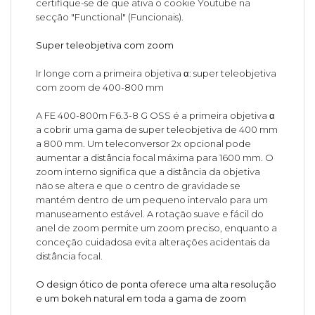
certifique-se de que ativa o cookie Youtube na
secção "Functional" (Funcionais).
Super teleobjetiva com zoom
Ir longe com a primeira objetiva α: super teleobjetiva
com zoom de 400-800 mm
A FE 400-800m F6.3-8 G OSS é a primeira objetiva α
a cobrir uma gama de super teleobjetiva de 400 mm
a 800 mm. Um teleconversor 2x opcional pode
aumentar a distância focal máxima para 1600 mm. O
zoom interno significa que a distância da objetiva
não se altera e que o centro de gravidade se
mantém dentro de um pequeno intervalo para um
manuseamento estável. A rotação suave e fácil do
anel de zoom permite um zoom preciso, enquanto a
conceção cuidadosa evita alterações acidentais da
distância focal.
O design ótico de ponta oferece uma alta resolução
e um bokeh natural em toda a gama de zoom