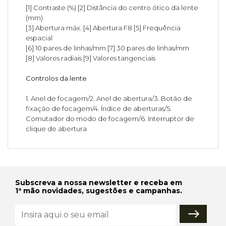
[1] Contraste (%) [2] Distância do centro ótico da lente
(mm)
[3] Abertura máx. [4] Abertura F8 [5] Frequência
espacial
[6] 10 pares de linhas/mm [7] 30 pares de linhas/mm
[8] Valores radiais [9] Valores tangenciais
Controlos da lente
1. Anel de focagem/2. Anel de abertura/3. Botão de
fixação de focagem/4. Índice de aberturas/5.
Comutador do modo de focagem/6. Interruptor de
clique de abertura
Subscreva a nossa newsletter e receba em
1ª mão novidades, sugestões e campanhas.