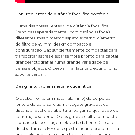
Conjunto lentes de distância focal fixa portáteis
É uma das nossas Lentes G de distância focal fixa
(vendidas separadamente), com distâncias focais
diferentes, mas o mesmo aspeto externo, diâmetro
do filtro de 49 mm, design compacto e
configuração. São suficientemente compactas para
transportar as três e estar sempre pronto para captar
grandes fotografias numa grande variedade de
cenas e objetos. O peso similar facilita o equilíbrio no
suporte cardan.
Design intuitivo em metal e ótica nítida
O acabamento em metal (alumínio) do corpo da
lente e do para-sol e as marcações gravadas da
distância focal e da abertura realçam a qualidade de
construção soberba. O design leve e ultracompacto,
a qualidade de imagem elevada da Lente G, o anel
de abertura e o MF de resposta linear oferecem uma
operabilidade intuitiva que torna a captação um