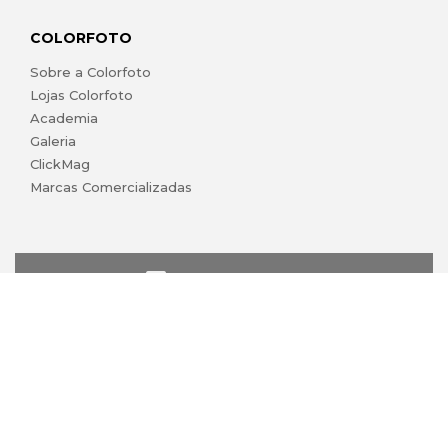
COLORFOTO
Sobre a Colorfoto
Lojas Colorfoto
Academia
Galeria
ClickMag
Marcas Comercializadas
lojaonline@colorfoto.pt
© 2026 COLORFOTO marca comercial da Barreiros da Silva,
Lda. Todos os direitos reservados