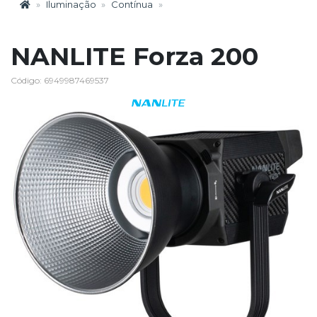
Iluminação
Contínua
NANLITE Forza 200
Código: 6949987469537