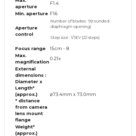
Max.
F1.4
aperture
Min. aperture
F16
Number of blades : 9(rounded
diaphragm opening)
Aperture
control
Step size : 1/3EV (22 steps)
Focus range
15cm - 8
Max.
0.21x
magnification
External
dimensions :
Diameter x
Length*
(approx.)
ø73.4mm x 73.0mm
* distance
from camera
lens mount
flange
Weight*
(approx.)