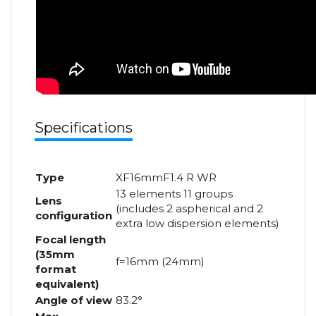
Specifications
Type
XF16mmF1.4 R WR
13 elements 11 groups
Lens
(includes 2 aspherical and 2
configuration
extra low dispersion elements)
Focal length
(35mm
f=16mm (24mm)
format
equivalent)
Angle of view
83.2°