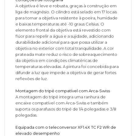
A objetiva é leve e robusta, graças à construção em
liga de magnésio. O cilindro está selado em 17 locais
para tornar a objetiva resistente à poeira, humidade
e baixas temperaturas até -10 graus Celsius. O
elemento frontal da objetiva está revestido com
flúor para repelir a água e a sujidade, adicionando
durabilidade adicional para que possa utilizar a
objetiva no exterior com total tranquilidade. A cor
prateada mate reduz o risco de sobreaquecimento
da objetiva em condições climatéricas de
temperaturas elevadas. A pintura foi concebida para
difundir a luz que impede a objetiva de gerar fortes
reflexões de luz.
Montagem do tripé compatível com Arca-Swiss
A montagem do tripé integra uma ranhura de
encaixe compatível com Arca-Swiss e também
suporta os parafusos do tripé de 1/4 polegadas e 3/8
polegadas.
Equipada com o teleconversor XF1.4X TC F2 WR de
elevado desempenho