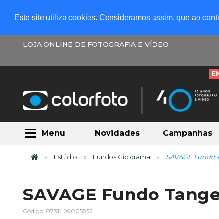
Este site utiliza cookies. Consideramos assim, que ao con
LOJA ONLINE DE FOTOGRAFIA E VÍDEO
E
Menu
Novidades
Campanhas
Estúdio
Fundos Ciclorama
SAVAGE Fundo T
SAVAGE Fundo Tangel
Código: 0731409005852