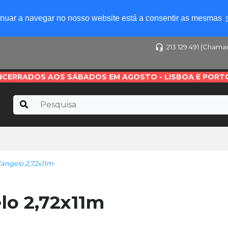
tinuar a navegar no nosso website está a consentir as mesmas
213 129 491 (Chama
NCERRADOS AOS SÁBADOS EM AGOSTO - LISBOA E PORT
angelo 2,72x11m
o 2,72x11m