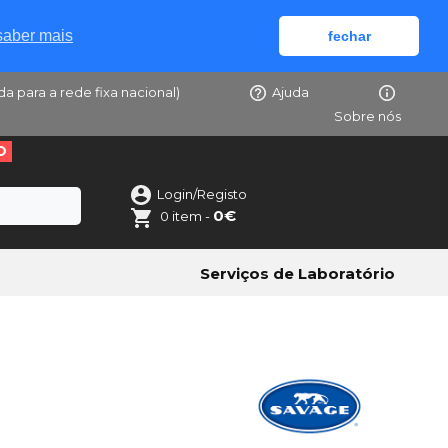
saber mais
fechar
da para a rede fixa nacional)
Ajuda
Sobre nós
O
Login/Registo
0€
0 item -
Serviços de Laboratório