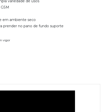
pla variedade de usos
3 GSM
e em ambiente seco
ra prender no pano de fundo suporte
em vigor