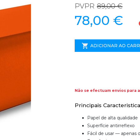
PVPR
89,00 €
78,00 €
ADICIONAR AO CAR
Não se efectuam envios para a
Principais Caracteristica
Papel de alta qualidade
Superfície antirreflexo
Fácil de usar — apenas 