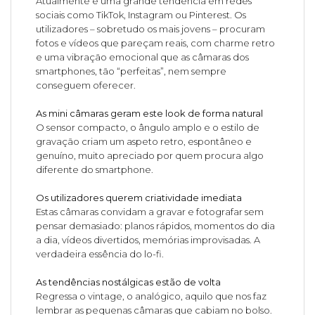
Atualmente é uma grande tendência em redes
sociais como TikTok, Instagram ou Pinterest. Os
utilizadores – sobretudo os mais jovens – procuram
fotos e vídeos que pareçam reais, com charme retro
e uma vibração emocional que as câmaras dos
smartphones, tão “perfeitas”, nem sempre
conseguem oferecer.
As mini câmaras geram este look de forma natural
O sensor compacto, o ângulo amplo e o estilo de
gravação criam um aspeto retro, espontâneo e
genuíno, muito apreciado por quem procura algo
diferente do smartphone.
Os utilizadores querem criatividade imediata
Estas câmaras convidam a gravar e fotografar sem
pensar demasiado: planos rápidos, momentos do dia
a dia, vídeos divertidos, memórias improvisadas. A
verdadeira essência do lo-fi.
As tendências nostálgicas estão de volta
Regressa o vintage, o analógico, aquilo que nos faz
lembrar as pequenas câmaras que cabiam no bolso.