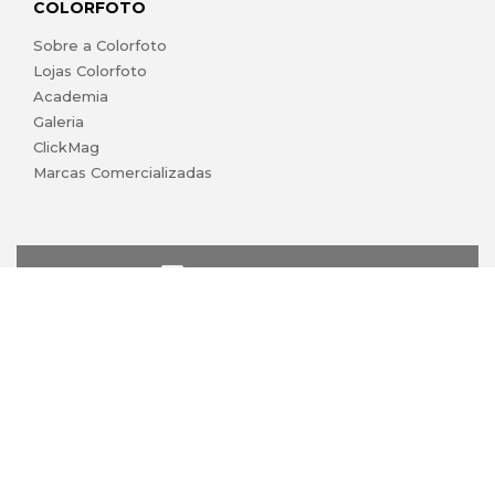
COLORFOTO
Sobre a Colorfoto
Lojas Colorfoto
Academia
Galeria
ClickMag
Marcas Comercializadas
lojaonline@colorfoto.pt
© 2026 COLORFOTO de Barreiros da Silva, Lda. Todos os
direitos reservados