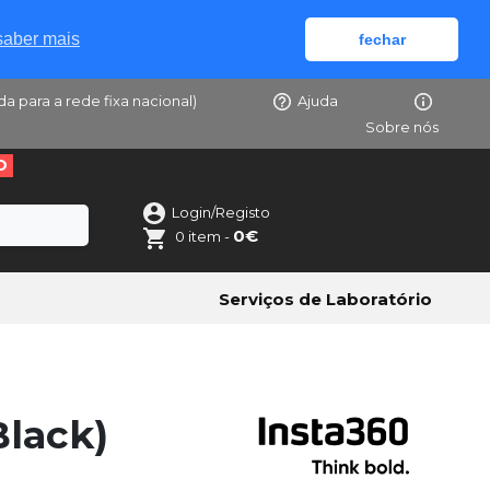
saber mais
fechar
da para a rede fixa nacional)
Ajuda
Sobre nós
O
Login/Registo
0€
0 item -
Serviços de Laboratório
Black)