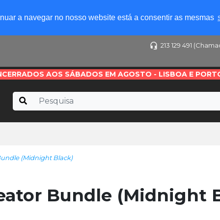
tinuar a navegar no nosso website está a consentir as mesmas
213 129 491 (Chama
NCERRADOS AOS SÁBADOS EM AGOSTO - LISBOA E PORT
undle (Midnight Black)
eator Bundle (Midnight 