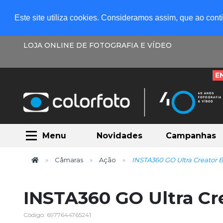
Este site utiliza cookies. Consideramos assim, que ao con
LOJA ONLINE DE FOTOGRAFIA E VÍDEO
E
Menu
Novidades
Campanhas
Câmaras
Ação
INSTA360 GO Ultra Creator B
INSTA360 GO Ultra Cr
Código: 6977644765241