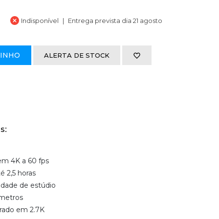
Indisponível
Entrega prevista dia 21 agosto
RINHO
ALERTA DE STOCK
s:
em 4K a 60 fps
é 2,5 horas
idade de estúdio
 metros
rado em 2.7K