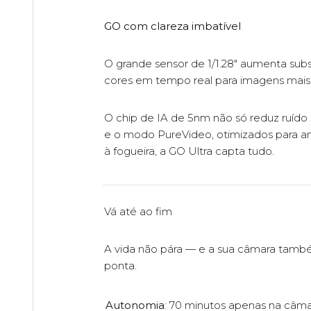
GO com clareza imbatível
O grande sensor de 1/1.28" aumenta subs
cores em tempo real para imagens mais f
O chip de IA de 5nm não só reduz ruído
e o modo PureVideo, otimizados para am
à fogueira, a GO Ultra capta tudo.
Vá até ao fim
A vida não pára — e a sua câmara també
ponta.
Autonomia
: 70 minutos apenas na câma