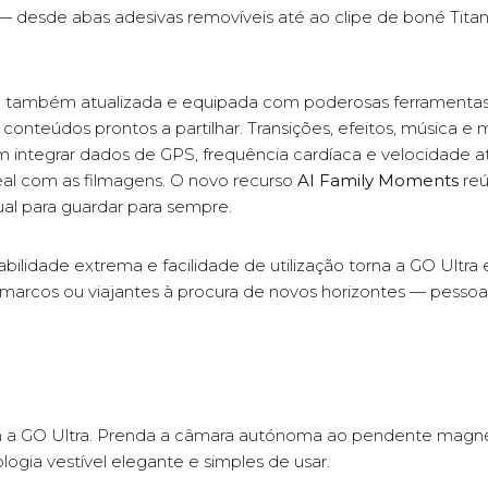
— desde abas adesivas removíveis até ao clipe de boné Tit
, também atualizada e equipada com poderosas ferramentas 
conteúdos prontos a partilhar. Transições, efeitos, música 
m integrar dados de GPS, frequência cardíaca e velocidade at
al com as filmagens. O novo recurso
AI Family Moments
reú
ual para guardar para sempre.
ilidade extrema e facilidade de utilização torna a GO Ultra 
tar marcos ou viajantes à procura de novos horizontes — pes
a GO Ultra. Prenda a câmara autónoma ao pendente magnéti
gia vestível elegante e simples de usar.