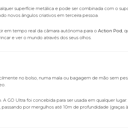
alquer superfície metálica e pode ser combinada com o supor
ndo novos ângulos criativos em terceira pessoa.
mitir em tempo real da câmara autónoma para o
Action Pod
, q
rincar e ver o mundo através dos seus olhos.
acilmente no bolso, numa mala ou bagagem de mão sem pes
eo.
A GO Ultra foi concebida para ser usada em qualquer lugar:
 passando por mergulhos até 10m de profundidade (graças à 