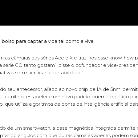
 bolso para captar a vida tal como a vive
com as câmaras das séries Ace e X e traz-nos esse know-how 
 série GO tanto gostam”, disse o cofundador e vice-preside
ativas sem sacrificar a portabilidade”.
o do seu antecessor, aliado ao novo chip de IA de 5nm, permi
e ultra-nítido, estabelece um novo padrão cinematográfico para
que utiliza algoritmos de ponta de inteligência artificial par
o de um smartwatch, a base magnética integrada permite 
 captando ângulos com que outras câmaras apenas podem s