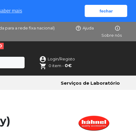
saber mais
fechar
da para a rede fixa nacional)
Ajuda
Sobre nós
O
Login/Registo
0€
0 item -
Serviços de Laboratório
y)