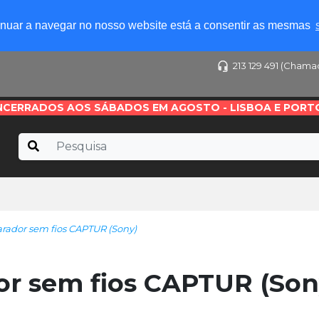
tinuar a navegar no nosso website está a consentir as mesmas
213 129 491 (Chama
NCERRADOS AOS SÁBADOS EM AGOSTO - LISBOA E PORT
rador sem fios CAPTUR (Sony)
or sem fios CAPTUR (Son