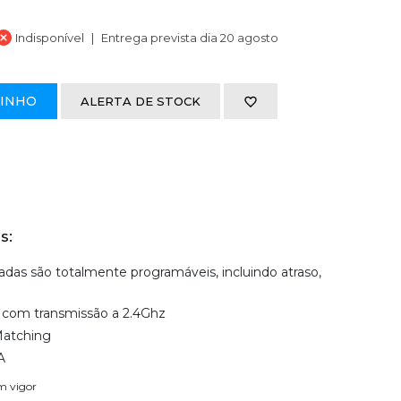
Indisponível
Entrega prevista dia 20 agosto
RINHO
ALERTA DE STOCK
s:
das são totalmente programáveis, incluindo atraso,
 com transmissão a 2.4Ghz
Matching
A
em vigor