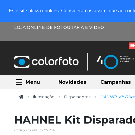
Este site utiliza cookies. Consideramos assim, que ao con
LOJA ONLINE DE FOTOGRAFIA E VÍDEO
E
Menu
Novidades
Campanhas
Iluminação
Disparadores
HAHNEL Kit Dispa
HAHNEL Kit Disparad
Código: 5099113207104