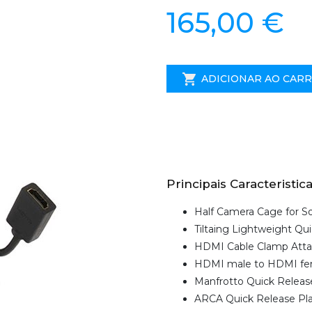
165,00 €
ADICIONAR AO CAR
Principais Caracteristica
Half Camera Cage for So
Tiltaing Lightweight Qu
HDMI Cable Clamp Attac
HDMI male to HDMI fe
Manfrotto Quick Release P
ARCA Quick Release Plate