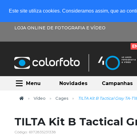
Este site utiliza cookies. Consideramos assim, que ao con
LOJA ONLINE DE FOTOGRAFIA E VÍDEO
E
Menu
Novidades
Campanhas
Vídeo
Cages
TILTA Kit B Tactical Gray TA-T18
TILTA Kit B Tactical Gr
Código: 6972835231338