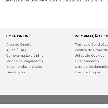
e, rotating side handles, ARRI standard rosette mounts, and 
LOJA ONLINE
INFORMAÇÃO LE
Área de Cliente
Termos e Condiçõe
Ajuda / FAQ
Política de Privacid
Comprar na Loja Online
Utilização Cookies
Modos de Pagamento
Financiamento
Encomendas e Envios
Livro de Reclamaçõ
Devoluções
Livro de Elogios