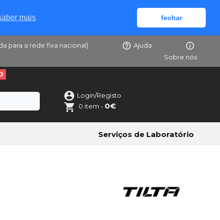
saber mais
fechar
da para a rede fixa nacional)
Ajuda
Sobre nós
O
Login/Registo
0€
0 item -
Serviços de Laboratório