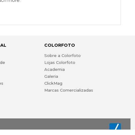
much more.
GAL
COLORFOTO
s
Sobre a Colorfoto
ade
Lojas Colorfoto
Academia
Galeria
es
ClickMag
Marcas Comercializadas