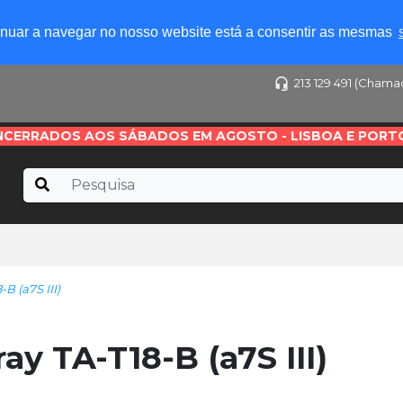
tinuar a navegar no nosso website está a consentir as mesmas
213 129 491 (Chama
NCERRADOS AOS SÁBADOS EM AGOSTO - LISBOA E PORT
-B (a7S III)
ay TA-T18-B (a7S III)