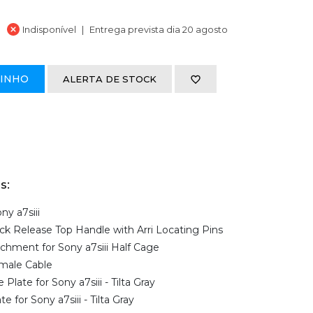
Indisponível
Entrega prevista dia 20 agosto
RINHO
ALERTA DE STOCK
s:
ny a7siii
ick Release Top Handle with Arri Locating Pins
hment for Sony a7siii Half Cage
male Cable
late for Sony a7siii - Tilta Gray
 for Sony a7siii - Tilta Gray