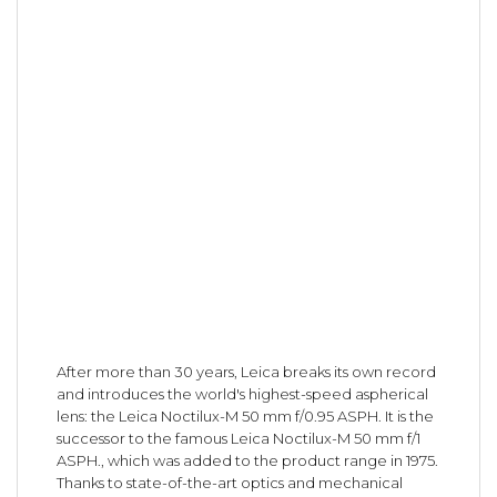
After more than 30 years, Leica breaks its own record
and introduces the world's highest-speed aspherical
lens: the Leica Noctilux-M 50 mm f/0.95 ASPH. It is the
successor to the famous Leica Noctilux-M 50 mm f/1
ASPH., which was added to the product range in 1975.
Thanks to state-of-the-art optics and mechanical