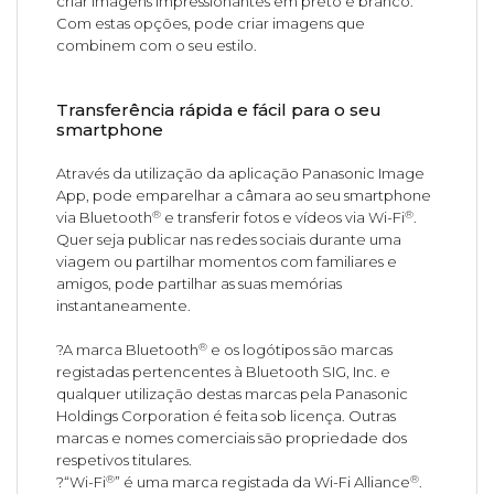
criar imagens impressionantes em preto e branco.
Com estas opções, pode criar imagens que
combinem com o seu estilo.
Transferência rápida e fácil para o seu
smartphone
Através da utilização da aplicação Panasonic Image
App, pode emparelhar a câmara ao seu smartphone
®
®
via Bluetooth
e transferir fotos e vídeos via Wi-Fi
.
Quer seja publicar nas redes sociais durante uma
viagem ou partilhar momentos com familiares e
amigos, pode partilhar as suas memórias
instantaneamente.
®
?A marca Bluetooth
e os logótipos são marcas
registadas pertencentes à Bluetooth SIG, Inc. e
qualquer utilização destas marcas pela Panasonic
Holdings Corporation é feita sob licença. Outras
marcas e nomes comerciais são propriedade dos
respetivos titulares.
®
®
?“Wi-Fi
” é uma marca registada da Wi-Fi Alliance
.