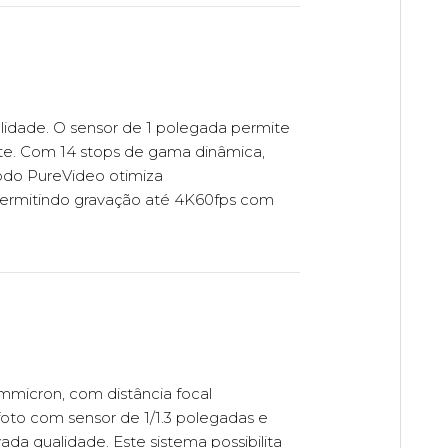
lidade. O sensor de 1 polegada permite
ste. Com 14 stops de gama dinâmica,
odo PureVideo otimiza
permitindo gravação até 4K60fps com
ummicron, com distância focal
efoto com sensor de 1/1.3 polegadas e
ada qualidade. Este sistema possibilita