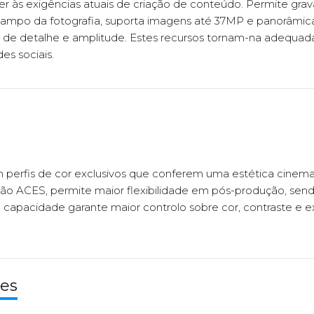
der às exigências atuais de criação de conteúdo. Permite gr
 campo da fotografia, suporta imagens até 37MP e panorâmic
el de detalhe e amplitude. Estes recursos tornam-na adequad
es sociais.
 perfis de cor exclusivos que conferem uma estética cinema
ação ACES, permite maior flexibilidade em pós-produção, se
 capacidade garante maior controlo sobre cor, contraste e ex
tes