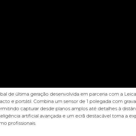
bal de última geração desenvolvida em parceria com a Leica
cto e portátil. Combina um sensor de 1 polegada com grav
ermitindo capturar desde planos amplos até detalhes à distâ
eligência artificial avançada e um ecrã destacável torna a expe
mo profissionais.