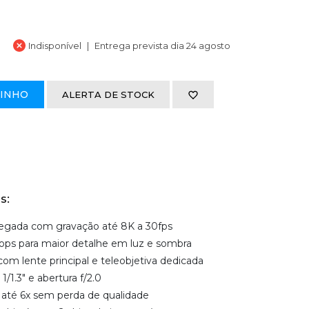
Indisponível
Entrega prevista dia 24 agosto
RINHO
ALERTA DE STOCK
s:
olegada com gravação até 8K a 30fps
ops para maior detalhe em luz e sombra
om lente principal e teleobjetiva dedicada
/1.3" e abertura f/2.0
 até 6x sem perda de qualidade