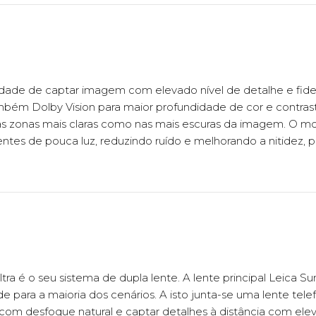
idade de captar imagem com elevado nível de detalhe e fide
mbém Dolby Vision para maior profundidade de cor e contra
as zonas mais claras como nas mais escuras da imagem. O m
es de pouca luz, reduzindo ruído e melhorando a nitidez, 
ltra é o seu sistema de dupla lente. A lente principal Leica S
e para a maioria dos cenários. A isto junta-se uma lente tel
os com desfoque natural e captar detalhes à distância com elev