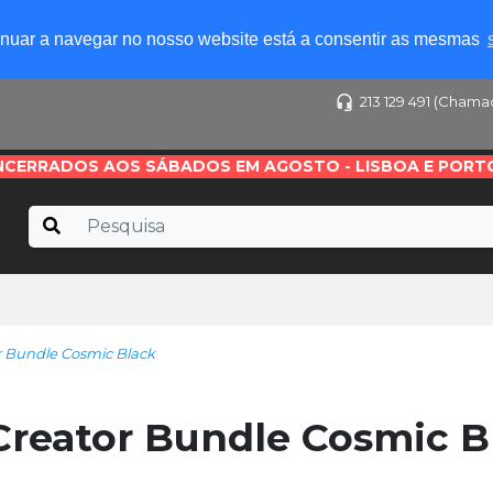
tinuar a navegar no nosso website está a consentir as mesmas
213 129 491 (Chama
NCERRADOS AOS SÁBADOS EM AGOSTO - LISBOA E PORT
r Bundle Cosmic Black
Creator Bundle Cosmic B