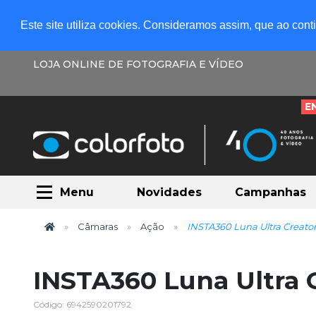
Este site utiliza cookies. Consideramos assim, que ao con
LOJA ONLINE DE FOTOGRAFIA E VÍDEO
E
Menu
Novidades
Campanhas
Câmaras
Ação
INSTA360 Luna Ultra Creato
INSTA360 Luna Ultra 
Código: 6942590201792