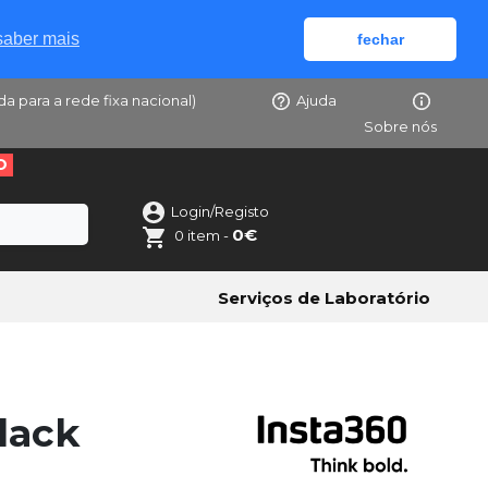
saber mais
fechar
da para a rede fixa nacional)
Ajuda
Sobre nós
O
Login/Registo
0€
0 item -
Serviços de Laboratório
lack