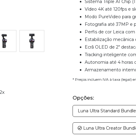
Sistema Triple AI Chip 
Vídeo 4K até 120fps e 
Modo PureVideo para gr
Fotografia até 37MP e
Perfis de cor Leica com
Estabilização mecânica 
Ecrã OLED de 2" destac
Tracking inteligente co
Autonomia até 4 horas 
Armazenamento interno
* Preços incluem IVA à taxa (legal) 
2x
Opções:
Luna Ultra Standard Bundl
Luna Ultra Creator Bund