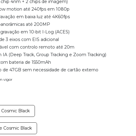
(1 chip 4nm + 2 chips de imagem)
slow motion até 240fps em 1080p
avação em baixa luz até 4K60fps
 panorâmicas até 200MP
 gravação em 10-bit I-Log (ACES)
de 3 eixos com EIS adicional
ável com controlo remoto até 20m
m IA (Deep Track, Group Tracking e Zoom Tracking)
com bateria de 1550mAh
 de 47GB sem necessidade de cartão externo
em vigor
e Cosmic Black
le Cosmic Black