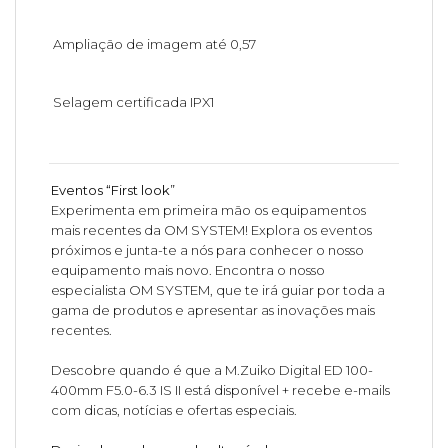
Ampliação de imagem até 0,57
Selagem certificada IPX1
Eventos “First look”
Experimenta em primeira mão os equipamentos
mais recentes da OM SYSTEM! Explora os eventos
próximos e junta-te a nós para conhecer o nosso
equipamento mais novo. Encontra o nosso
especialista OM SYSTEM, que te irá guiar por toda a
gama de produtos e apresentar as inovações mais
recentes.
Descobre quando é que a M.Zuiko Digital ED 100-
400mm F5.0-6.3 IS II está disponível + recebe e-mails
com dicas, notícias e ofertas especiais.