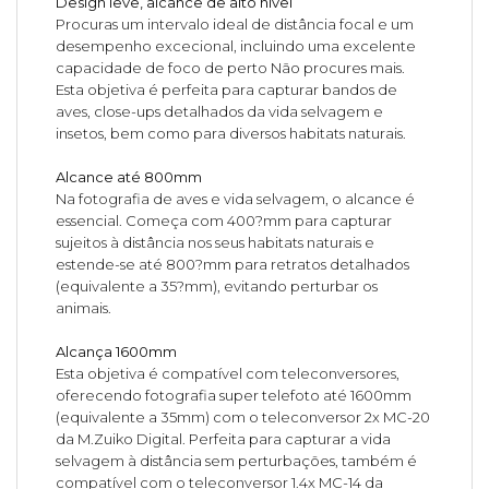
Design leve, alcance de alto nível
Procuras um intervalo ideal de distância focal e um
desempenho excecional, incluindo uma excelente
capacidade de foco de perto Não procures mais.
Esta objetiva é perfeita para capturar bandos de
aves, close-ups detalhados da vida selvagem e
insetos, bem como para diversos habitats naturais.
Alcance até 800mm
Na fotografia de aves e vida selvagem, o alcance é
essencial. Começa com 400?mm para capturar
sujeitos à distância nos seus habitats naturais e
estende-se até 800?mm para retratos detalhados
(equivalente a 35?mm), evitando perturbar os
animais.
Alcança 1600mm
Esta objetiva é compatível com teleconversores,
oferecendo fotografia super telefoto até 1600mm
(equivalente a 35mm) com o teleconversor 2x MC-20
da M.Zuiko Digital. Perfeita para capturar a vida
selvagem à distância sem perturbações, também é
compatível com o teleconversor 1.4x MC-14 da