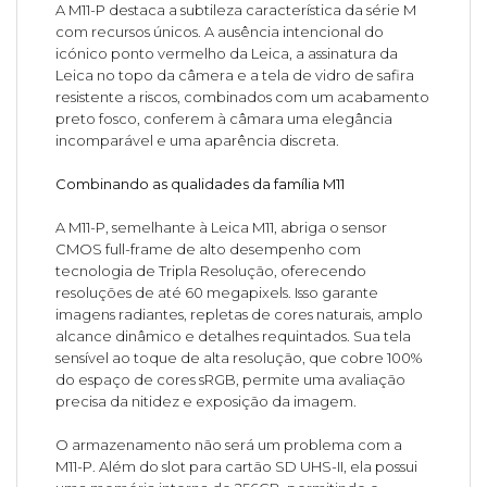
A M11-P destaca a subtileza característica da série M
com recursos únicos. A ausência intencional do
icónico ponto vermelho da Leica, a assinatura da
Leica no topo da câmera e a tela de vidro de safira
resistente a riscos, combinados com um acabamento
preto fosco, conferem à câmara uma elegância
incomparável e uma aparência discreta.
Combinando as qualidades da família M11
A M11-P, semelhante à Leica M11, abriga o sensor
CMOS full-frame de alto desempenho com
tecnologia de Tripla Resolução, oferecendo
resoluções de até 60 megapixels. Isso garante
imagens radiantes, repletas de cores naturais, amplo
alcance dinâmico e detalhes requintados. Sua tela
sensível ao toque de alta resolução, que cobre 100%
do espaço de cores sRGB, permite uma avaliação
precisa da nitidez e exposição da imagem.
O armazenamento não será um problema com a
M11-P. Além do slot para cartão SD UHS-II, ela possui