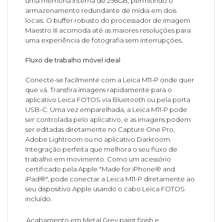
uma memória interna de 256GB, permitindo o
armazenamento redundante de mídia em dois
locais. O buffer robusto do processador de imagem
Maestro III acomoda até as maiores resoluções para
uma experiência de fotografia sem interrupções.
Fluxo de trabalho móvel ideal
Conecte-se facilmente com a Leica M11-P onde quer
que vá. Transfira imagens rapidamente para o
aplicativo Leica FOTOS via Bluetooth ou pela porta
USB-C. Uma vez emparelhada, a Leica M11-P pode
ser controlada pelo aplicativo, e as imagens podem
ser editadas diretamente no Capture One Pro,
Adobe Lightroom ou no aplicativo Darkroom.
Integração perfeita que melhora o seu fluxo de
trabalho em movimento. Como um acessório
certificado pela Apple "Made for iPhone® and
iPad®", pode conectar a Leica M11-P diretamente ao
seu dispositivo Apple usando o cabo Leica FOTOS
incluído.
Acabamento em Metal Grey paint finish e