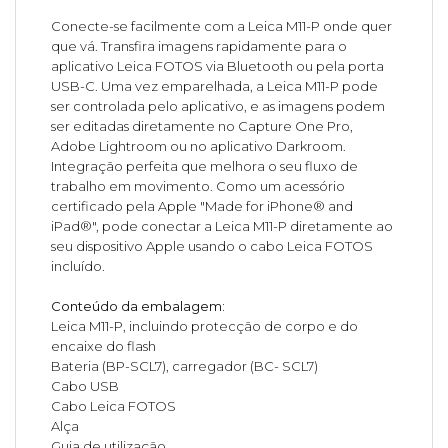
Conecte-se facilmente com a Leica M11-P onde quer
que vá. Transfira imagens rapidamente para o
aplicativo Leica FOTOS via Bluetooth ou pela porta
USB-C. Uma vez emparelhada, a Leica M11-P pode
ser controlada pelo aplicativo, e as imagens podem
ser editadas diretamente no Capture One Pro,
Adobe Lightroom ou no aplicativo Darkroom.
Integração perfeita que melhora o seu fluxo de
trabalho em movimento. Como um acessório
certificado pela Apple "Made for iPhone® and
iPad®", pode conectar a Leica M11-P diretamente ao
seu dispositivo Apple usando o cabo Leica FOTOS
incluído.
Conteúdo da embalagem:
Leica M11-P, incluindo protecção de corpo e do
encaixe do flash
Bateria (BP-SCL7), carregador (BC- SCL7)
Cabo USB
Cabo Leica FOTOS
Alça
Guia de utilização