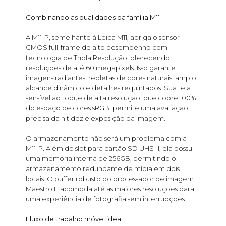
Combinando as qualidades da família M11
A M11-P, semelhante à Leica M11, abriga o sensor
CMOS full-frame de alto desempenho com
tecnologia de Tripla Resolução, oferecendo
resoluções de até 60 megapixels. Isso garante
imagens radiantes, repletas de cores naturais, amplo
alcance dinâmico e detalhes requintados. Sua tela
sensível ao toque de alta resolução, que cobre 100%
do espaço de cores sRGB, permite uma avaliação
precisa da nitidez e exposição da imagem.
O armazenamento não será um problema com a
M11-P. Além do slot para cartão SD UHS-II, ela possui
uma memória interna de 256GB, permitindo o
armazenamento redundante de mídia em dois
locais. O buffer robusto do processador de imagem
Maestro III acomoda até as maiores resoluções para
uma experiência de fotografia sem interrupções.
Fluxo de trabalho móvel ideal