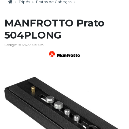
Tripés
Pratos de Cabeças
MANFROTTO Prato
504PLONG
Código: 8024221586589