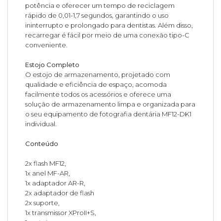
potência e oferecer um tempo de reciclagem
rápido de 0,01-1,7 segundos, garantindo o uso
ininterrupto e prolongado para dentistas. Além disso,
recarregar é fácil por meio de uma conexão tipo-C
conveniente.
Estojo Completo
O estojo de armazenamento, projetado com
qualidade e eficiência de espaço, acomoda
facilmente todos os acessórios e oferece uma
solução de armazenamento limpa e organizada para
o seu equipamento de fotografia dentária MF12-DK1
individual.
Conteúdo
2x flash MF12,
1x anel MF-AR,
1x adaptador AR-R,
2x adaptador de flash
2x suporte,
1x transmissor XProII+S,