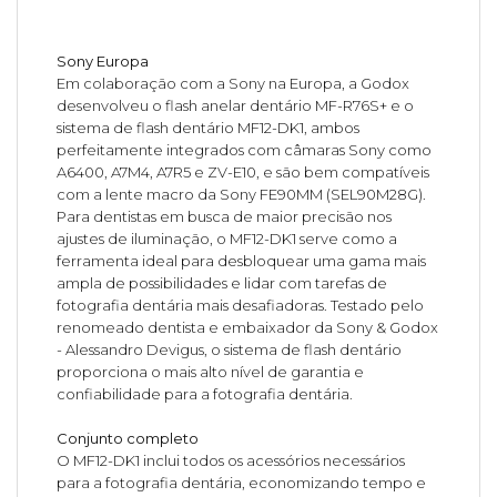
Sony Europa
Em colaboração com a Sony na Europa, a Godox
desenvolveu o flash anelar dentário MF-R76S+ e o
sistema de flash dentário MF12-DK1, ambos
perfeitamente integrados com câmaras Sony como
A6400, A7M4, A7R5 e ZV-E10, e são bem compatíveis
com a lente macro da Sony FE90MM (SEL90M28G).
Para dentistas em busca de maior precisão nos
ajustes de iluminação, o MF12-DK1 serve como a
ferramenta ideal para desbloquear uma gama mais
ampla de possibilidades e lidar com tarefas de
fotografia dentária mais desafiadoras. Testado pelo
renomeado dentista e embaixador da Sony & Godox
- Alessandro Devigus, o sistema de flash dentário
proporciona o mais alto nível de garantia e
confiabilidade para a fotografia dentária.
Conjunto completo
O MF12-DK1 inclui todos os acessórios necessários
para a fotografia dentária, economizando tempo e