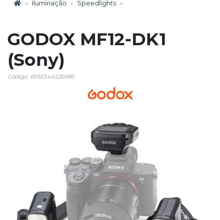
Iluminação
Speedlights
GODOX MF12-DK1
(Sony)
Código: 6952344229569