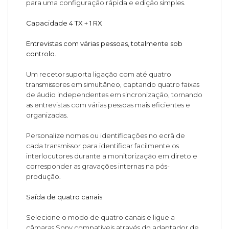
para uma configuração rápida e edição simples.
Capacidade 4 TX + 1 RX
Entrevistas com várias pessoas, totalmente sob
controlo.
Um recetor suporta ligação com até quatro
transmissores em simultâneo, captando quatro faixas
de áudio independentes em sincronização, tornando
as entrevistas com várias pessoas mais eficientes e
organizadas.
Personalize nomes ou identificações no ecrã de
cada transmissor para identificar facilmente os
interlocutores durante a monitorização em direto e
corresponder as gravações internas na pós-
produção.
Saída de quatro canais
Selecione o modo de quatro canais e ligue a
câmaras Sony compatíveis através do adaptador de