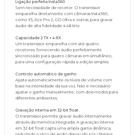
Ligação perfeita Insta360
Sem necessidade de recetor. O transmissor
emparelha diretamente com câmaras Insta360,
como X5, Ace Pro 2, GO Ultra e outras, para gravar
áudio de alta fidelidade a 48 kHz.
Capacidade 2 TX + 4 RX
Um transmissor emparelha com até quatro
recetores, fornecendo áudio perfeitamente
sincronizado para quatro câmaras em simultâneo,
para uma configuração rápida e edição simples.
Controlo automático de ganho
Ajusta automaticamente os níveis de volume com
base na intensidade da sua voz. Não é necessário
ajustar o ganho manualmente, com dois modos para
diferentes ambientes.
Gravação interna em 32-bit float
O transmissor permite gravar áudio internamente
através da memória integrada. A gravação interna
em 32-bit float capta uma ampla gama dinâmica,
reduzindo o risco de áudio distorcido por clipping.