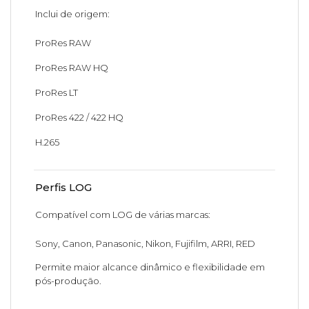
Inclui de origem:
ProRes RAW
ProRes RAW HQ
ProRes LT
ProRes 422 / 422 HQ
H.265
Perfis LOG
Compatível com LOG de várias marcas:
Sony, Canon, Panasonic, Nikon, Fujifilm, ARRI, RED
Permite maior alcance dinâmico e flexibilidade em
pós-produção.