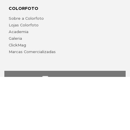
COLORFOTO
Sobre a Colorfoto
Lojas Colorfoto
Academia
Galeria
ClickMag
Marcas Comercializadas
lojaonline@colorfoto.pt
© 2026 COLORFOTO de Barreiros da Silva, Lda. Todos os
direitos reservados