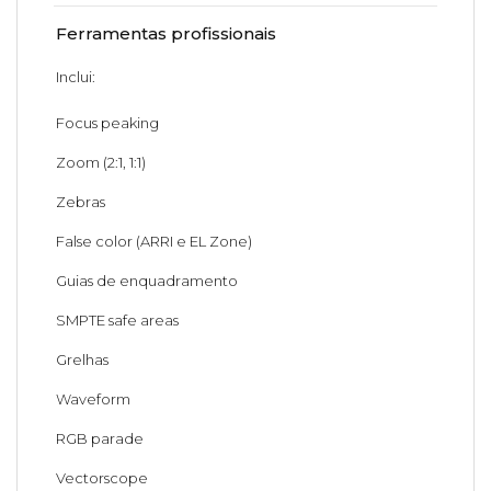
Ferramentas profissionais
Inclui:
Focus peaking
Zoom (2:1, 1:1)
Zebras
False color (ARRI e EL Zone)
Guias de enquadramento
SMPTE safe areas
Grelhas
Waveform
RGB parade
Vectorscope