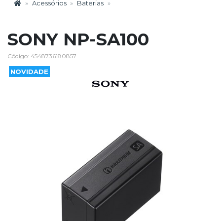
Acessórios
Baterias
SONY NP-SA100
Código: 4548736180857
NOVIDADE