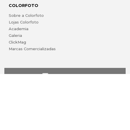
COLORFOTO
Sobre a Colorfoto
Lojas Colorfoto
Academia
Galeria
ClickMag
Marcas Comercializadas
lojaonline@colorfoto.pt
© 2026 COLORFOTO marca comercial da Barreiros da Silva,
Lda. Todos os direitos reservados