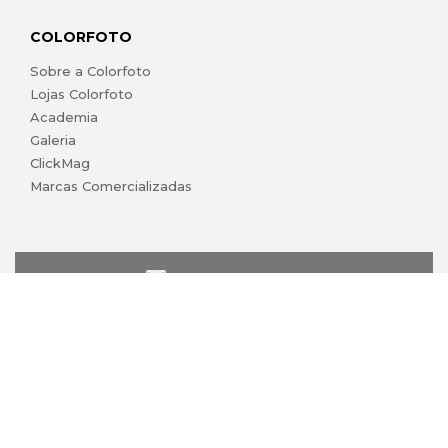
COLORFOTO
Sobre a Colorfoto
Lojas Colorfoto
Academia
Galeria
ClickMag
Marcas Comercializadas
lojaonline@colorfoto.pt
© 2026 COLORFOTO marca comercial da Barreiros da Silva,
Lda. Todos os direitos reservados