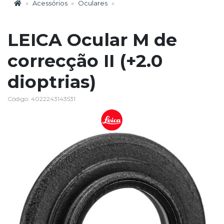
Acessórios
Oculares
LEICA Ocular M de
correcção II (+2.0
dioptrias)
Código: 4022243143531